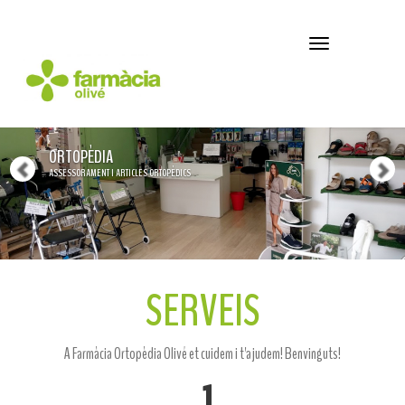
Anterior
S
Navegació
ORTOPÈDIA
ASSESSORAMENT I ARTICLES ORTOPÈDICS
SERVEIS
A Farmàcia Ortopèdia Olivé et cuidem i t'ajudem! Benvinguts!
1