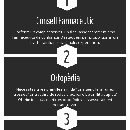
Consell Farmacèutic
T'oferim un complet servei i un fidel assessorament amb
farmacèutics de confiança. Destaquem per proporcionar un
tracte familiar i una àmplia experiència.
2
Ortopèdia
Necessites unes plantilles a mida? una genollera? unes
crosses? una cadira de rodes elèctrica o bé un llit adaptat?
Oferim tot tipus d'articles ortopèdics i assessorament
personalitzat.
3