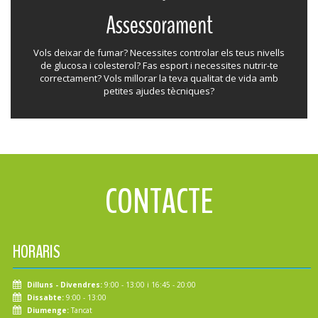
Assessorament
Vols deixar de fumar? Necessites controlar els teus nivells
de glucosa i colesterol? Fas esport i necessites nutrir-te
correctament? Vols millorar la teva qualitat de vida amb
petites ajudes tècniques?
CONTACTE
HORARIS
Dilluns - Divendres:
9:00 - 13:00 i 16:45 - 20:00
Dissabte:
9:00 - 13:00
Diumenge:
Tancat